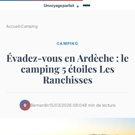
Accueil
›
Camping
CAMPING
Évadez-vous en Ardèche : le
camping 5 étoiles Les
Ranchisses
Bernardin
15/03/2026 08:04
8 min de lecture
B