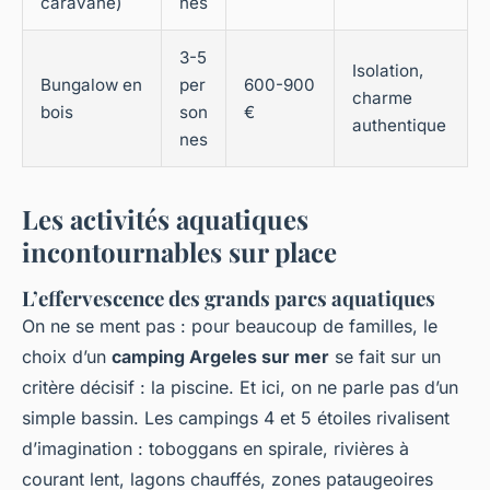
caravane)
nes
3-5
Isolation,
Bungalow en
per
600-900
charme
bois
son
€
authentique
nes
Les activités aquatiques
incontournables sur place
L’effervescence des grands parcs aquatiques
On ne se ment pas : pour beaucoup de familles, le
choix d’un
camping Argeles sur mer
se fait sur un
critère décisif : la piscine. Et ici, on ne parle pas d’un
simple bassin. Les campings 4 et 5 étoiles rivalisent
d’imagination : toboggans en spirale, rivières à
courant lent, lagons chauffés, zones pataugeoires