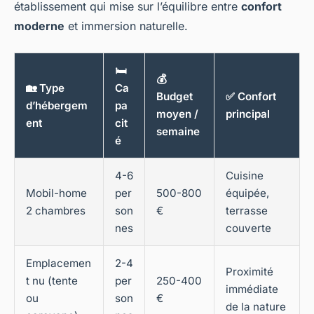
établissement qui mise sur l’équilibre entre
confort
moderne
et immersion naturelle.
🛏️
💰
🏡 Type
Ca
Budget
✅ Confort
d’hébergem
pa
moyen /
principal
ent
cit
semaine
é
4-6
Cuisine
Mobil-home
per
500-800
équipée,
2 chambres
son
€
terrasse
nes
couverte
Emplacemen
2-4
Proximité
t nu (tente
per
250-400
immédiate
ou
son
€
de la nature